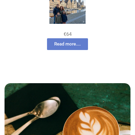
€64
Read more....