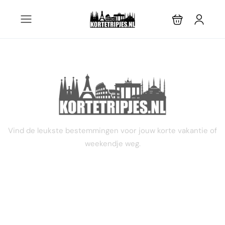
2 dagen
Vind de leukste bestemmingen voor jouw korte vakantie of
weekendje weg.