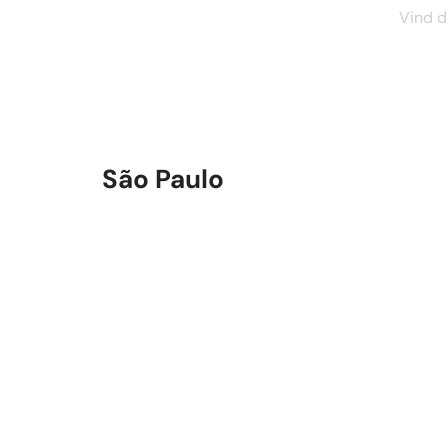
Vind d
São Paulo