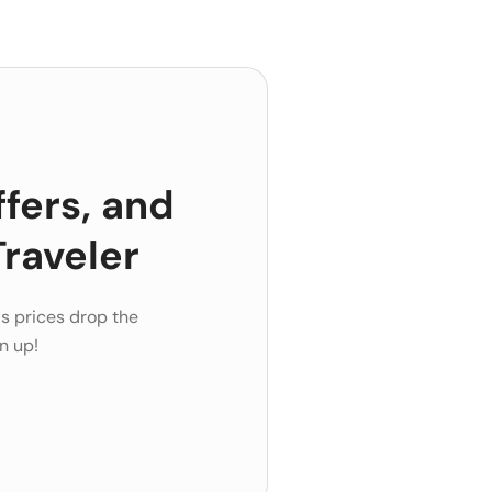
ffers, and
raveler
s prices drop the
n up!