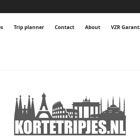
es
Trip planner
Contact
About
VZR Garant