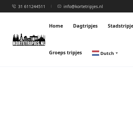
31 611244511
info@kortetripjes.nl
Home
Dagtripjes
Stadstripj
Groeps tripjes
Dutch
▼