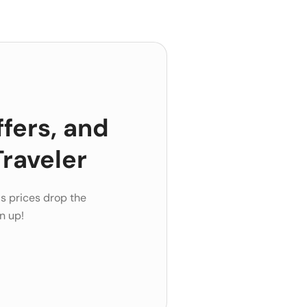
ffers, and
raveler
s prices drop the
n up!