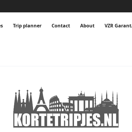
es
Trip planner
Contact
About
VZR Garant