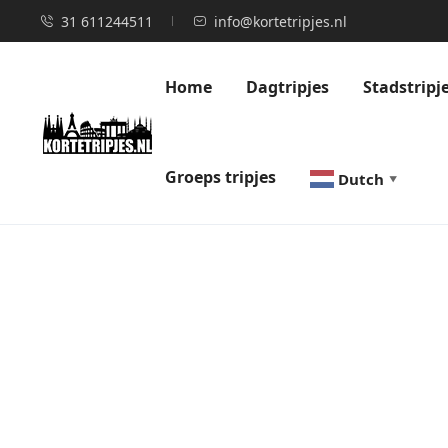
31 611244511
info@kortetripjes.nl
Home
Dagtripjes
Stadstripj
Groeps tripjes
Dutch
▼