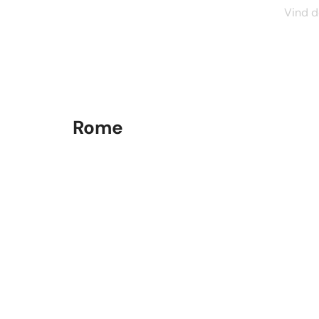
Vind d
Rome