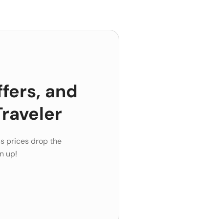
ffers, and
raveler
s prices drop the
n up!