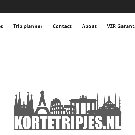
es
Trip planner
Contact
About
VZR Garant