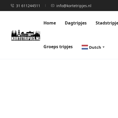
31 611244511
info@kortetripjes.nl
Home
Dagtripjes
Stadstripj
Groeps tripjes
Dutch
▼