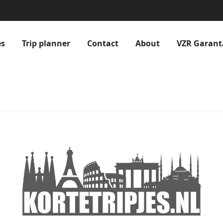
es
Trip planner
Contact
About
VZR Garant