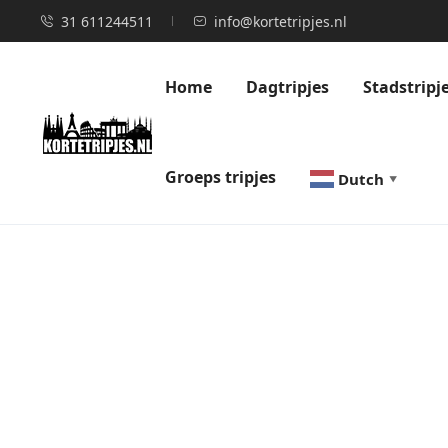
31 611244511
info@kortetripjes.nl
Home
Dagtripjes
Stadstripj
Groeps tripjes
Dutch
▼