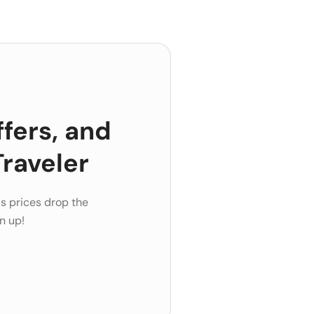
ffers, and
raveler
s prices drop the
n up!