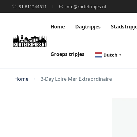
31 611244511
info@kortetripjes.nl
Home
Dagtripjes
Stadstripj
Groeps tripjes
Dutch
▼
Home
3-Day Loire Mer Extraordinaire