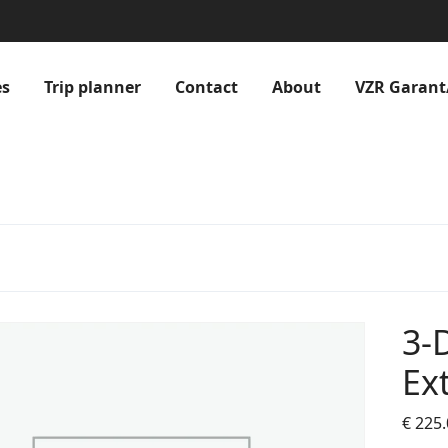
es
Trip planner
Contact
About
VZR Garant
3-
Ex
€
225.