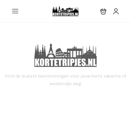
STEL JE EIGEN TRIP SAMEN
Vind de leukste bestemmingen voor jouw korte vakantie of
weekendje weg.