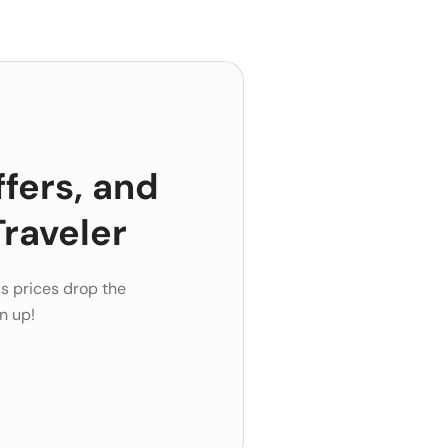
ffers, and
raveler
s prices drop the
n up!