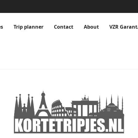
es
Trip planner
Contact
About
VZR Garant