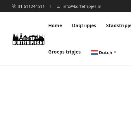
31 611244511
info@kortetripjes.nl
Home
Dagtripjes
Stadstripj
Groeps tripjes
Dutch
▼