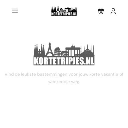
STEL JE EIGEN TRIP SAMEN
Vind de leukste bestemmingen voor jouw korte vakantie of
weekendje weg.