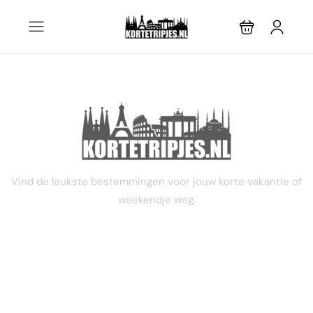
STEL JE EIGEN TRIP SAMEN
Vind de leukste bestemmingen voor jouw korte vakantie of
weekendje weg.