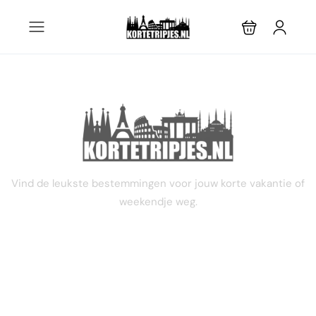
STEL JE EIGEN TRIP SAMEN
Vind de leukste bestemmingen voor jouw korte vakantie of
weekendje weg.