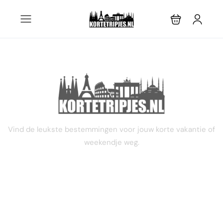
STEL JE EIGEN TRIP SAMEN
Vind de leukste bestemmingen voor jouw korte vakantie of
weekendje weg.