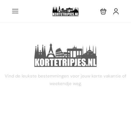
STEL JE EIGEN TRIP SAMEN
Vind de leukste bestemmingen voor jouw korte vakantie of
weekendje weg.