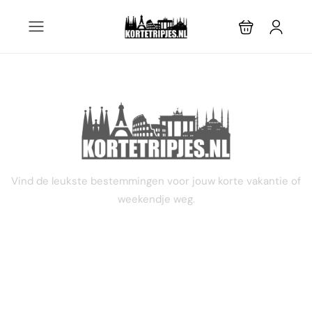
STEL JE EIGEN TRIP SAMEN
Vind de leukste bestemmingen voor jouw korte vakantie of
weekendje weg.