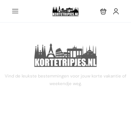
STEL JE EIGEN TRIP SAMEN
Vind de leukste bestemmingen voor jouw korte vakantie of
weekendje weg.