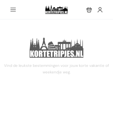
STEL JE EIGEN TRIP SAMEN
Vind de leukste bestemmingen voor jouw korte vakantie of
weekendje weg.