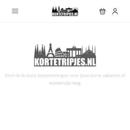
STEL JE EIGEN TRIP SAMEN
Vind de leukste bestemmingen voor jouw korte vakantie of
weekendje weg.