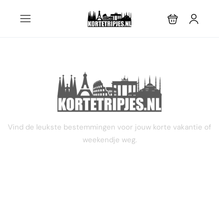
STEL JE EIGEN TRIP SAMEN
Vind de leukste bestemmingen voor jouw korte vakantie of
weekendje weg.