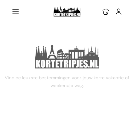
STEL JE EIGEN TRIP SAMEN
Vind de leukste bestemmingen voor jouw korte vakantie of
weekendje weg.