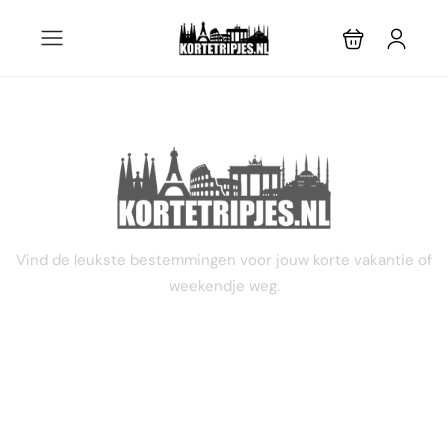
STEL JE EIGEN TRIP SAMEN
Vind de leukste bestemmingen voor jouw korte vakantie of
weekendje weg.