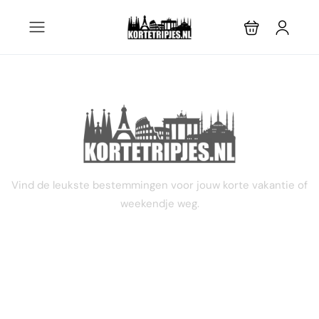
STEL JE EIGEN TRIP SAMEN
Vind de leukste bestemmingen voor jouw korte vakantie of
weekendje weg.