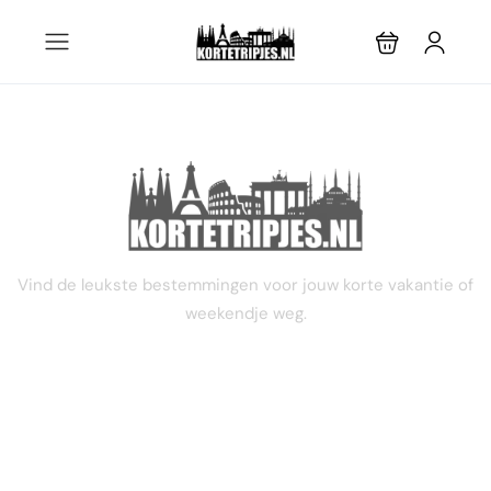
STEL JE EIGEN TRIP SAMEN
Vind de leukste bestemmingen voor jouw korte vakantie of
weekendje weg.