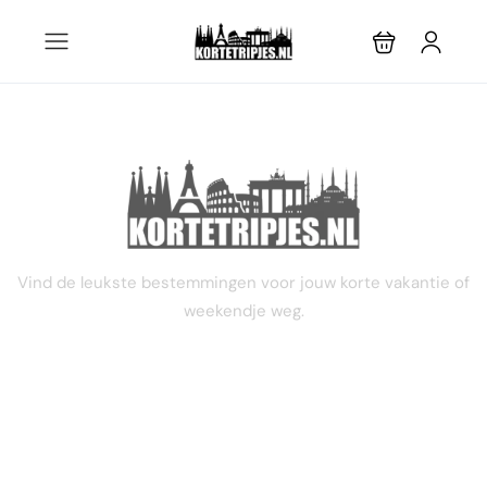
STEL JE EIGEN TRIP SAMEN
Vind de leukste bestemmingen voor jouw korte vakantie of
weekendje weg.