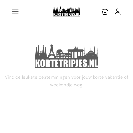
STEL JE EIGEN TRIP SAMEN
Vind de leukste bestemmingen voor jouw korte vakantie of
weekendje weg.