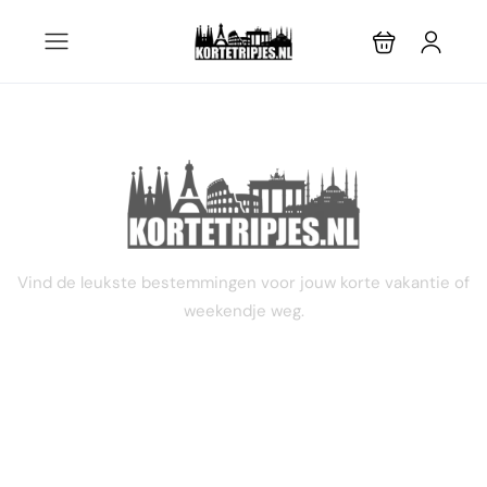
STEL JE EIGEN TRIP SAMEN
Vind de leukste bestemmingen voor jouw korte vakantie of
weekendje weg.