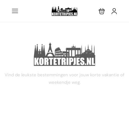
STEL JE EIGEN TRIP SAMEN
Vind de leukste bestemmingen voor jouw korte vakantie of
weekendje weg.