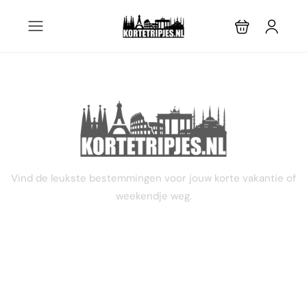
STEL JE EIGEN TRIP SAMEN
Vind de leukste bestemmingen voor jouw korte vakantie of
weekendje weg.