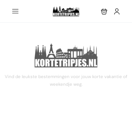
STEL JE EIGEN TRIP SAMEN
Vind de leukste bestemmingen voor jouw korte vakantie of
weekendje weg.