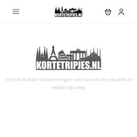
STEL JE EIGEN TRIP SAMEN
Vind de leukste bestemmingen voor jouw korte vakantie of
weekendje weg.