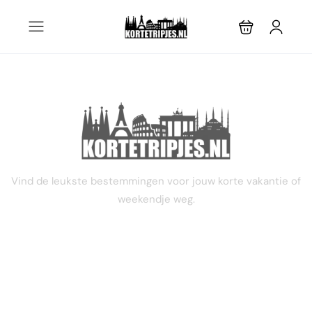
STEL JE EIGEN TRIP SAMEN
Vind de leukste bestemmingen voor jouw korte vakantie of
weekendje weg.