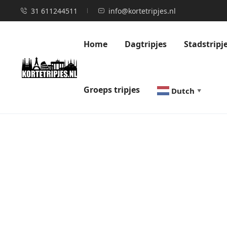
31 611244511
info@kortetripjes.nl
Home
Dagtripjes
Stadstripj
Groeps tripjes
Dutch
▼