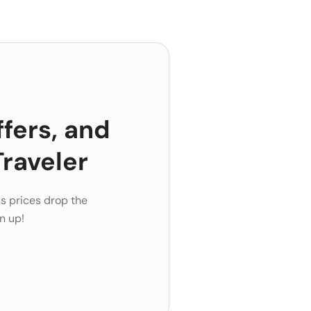
ffers, and
raveler
s prices drop the
n up!