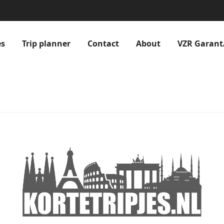
es
Trip planner
Contact
About
VZR Garant