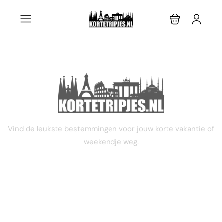
STEL JE EIGEN TRIP SAMEN
Vind de leukste bestemmingen voor jouw korte vakantie of
weekendje weg.