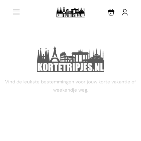
STEL JE EIGEN TRIP SAMEN
Vind de leukste bestemmingen voor jouw korte vakantie of
weekendje weg.