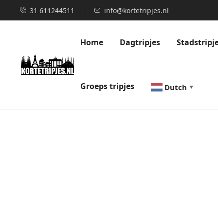
31 611244511
info@kortetripjes.nl
Home
Dagtripjes
Stadstripj
Groeps tripjes
Dutch
▼