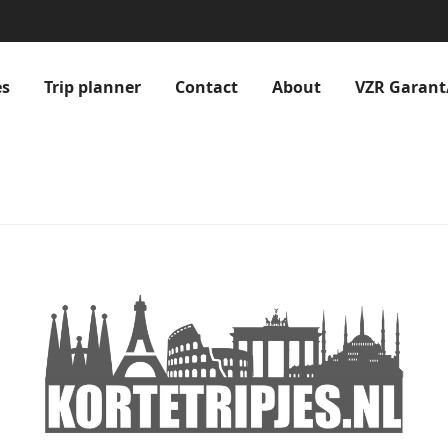
es
Trip planner
Contact
About
VZR Garant