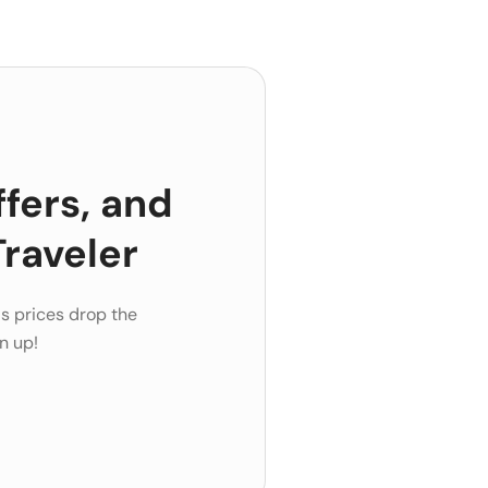
ffers, and
raveler
s prices drop the
n up!