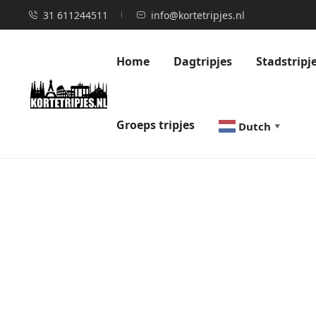
31 611244511
info@kortetripjes.nl
Home
Dagtripjes
Stadstripj
Groeps tripjes
Dutch
▼