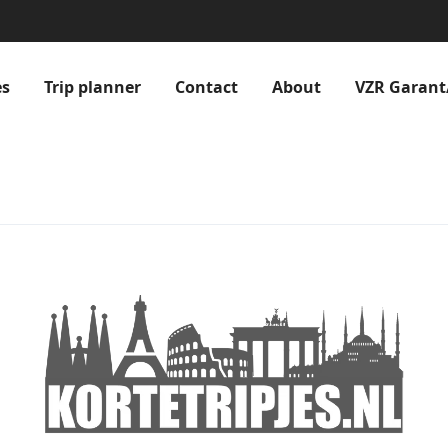
es
Trip planner
Contact
About
VZR Garant