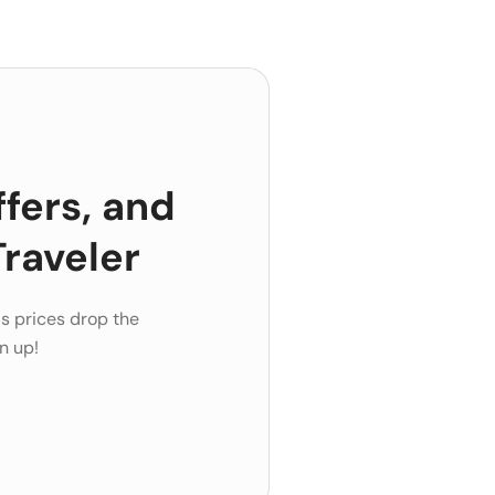
ffers, and
raveler
s prices drop the
n up!