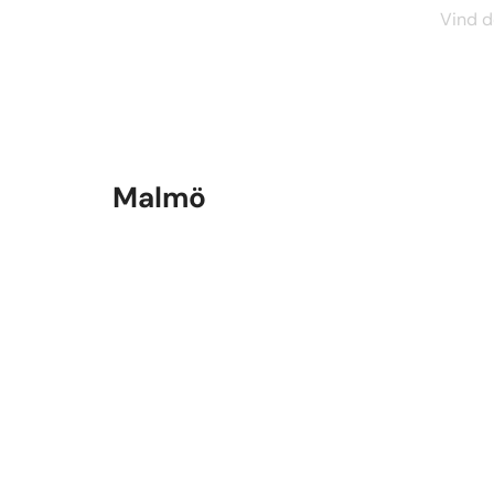
Vind d
Malmö