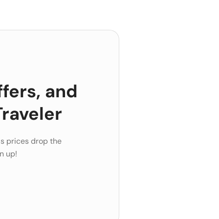
ffers, and
raveler
s prices drop the
n up!