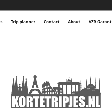
es
Trip planner
Contact
About
VZR Garant