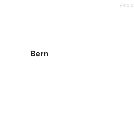
Vind d
Bern