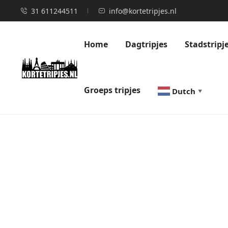
31 611244511
info@kortetripjes.nl
Home
Dagtripjes
Stadstripj
Groeps tripjes
Dutch
▼