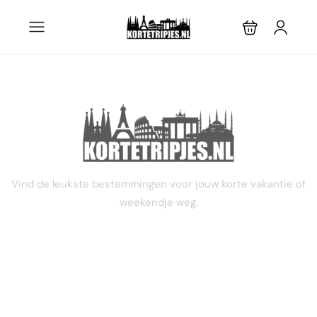
STEL JE EIGEN TRIP SAMEN
Vind de leukste bestemmingen voor jouw korte vakantie of
weekendje weg.