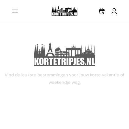
STEL JE EIGEN TRIP SAMEN
Vind de leukste bestemmingen voor jouw korte vakantie of
weekendje weg.