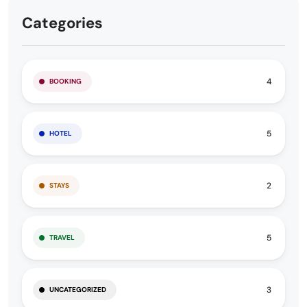
Categories
4
BOOKING
5
HOTEL
2
STAYS
5
TRAVEL
3
UNCATEGORIZED