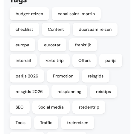
budget reizen
canal saint-martin
checklist
Content
duurzaam reizen
europa
eurostar
frankrijk
interrail
korte trip
Offers
parijs
parijs 2026
Promotion
reisgids
reisgids 2026
reisplanning
reistips
SEO
Social media
stedentrip
Tools
Traffic
treinreizen